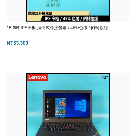
15.6吋 IPS窄框 攜便式外接螢幕 / 45%色域 / 附轉接線
NT$
3,300