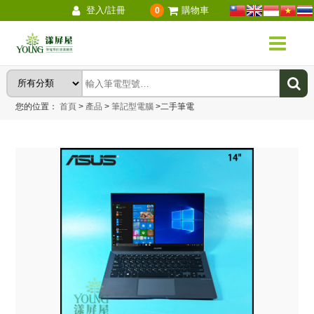
登入/註冊
購物車
0
您的位置：
首頁
>
產品
>
筆記型電腦
>
二手筆電