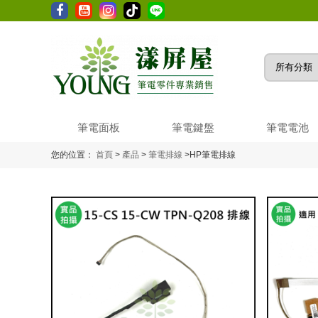
筆電面板
筆電鍵盤
筆電電池
您的位置：
首頁
>
產品
>
筆電排線
>
HP筆電排線