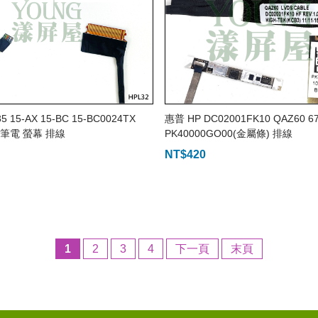
 15-AX 15-BC 15-BC0024TX
惠普 HP DC02001FK10 QAZ60 67
3 筆電 螢幕 排線
PK40000GO00(金屬條) 排線
NT$
420
1
2
3
4
下一頁
末頁