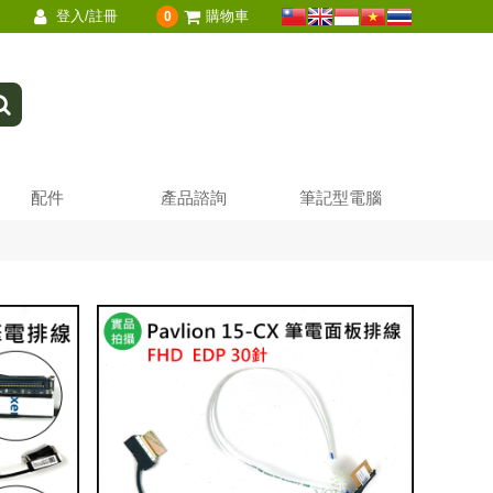
登入/註冊
購物車
0
配件
產品諮詢
筆記型電腦