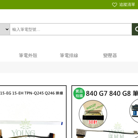
追蹤清單
筆電外殼
筆電排線
變壓器