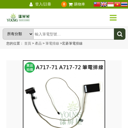
登入/註冊
購物車
0
您的位置：
首頁
>
產品
>
筆電排線
>
宏碁筆電排線