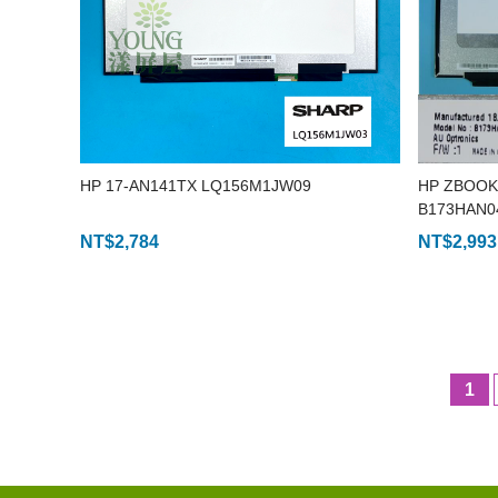
HP 17-AN141TX LQ156M1JW09
HP ZBOOK
B173HAN0
NT$
2,784
NT$
2,993
1