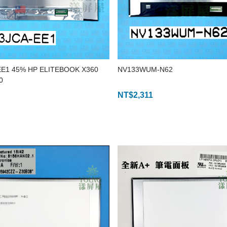
EE1 45% HP ELITEBOOK X360
NV133WUM-N62
0
NT$
2,311