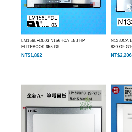
LM156LFDL03 N156HCA-E5B HP
N133JCA-
ELITEBOOK 655 G9
830 G9 G1
NT$
1,892
NT$
2,206