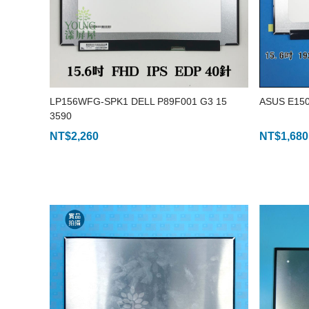
LP156WFG-SPK1 DELL P89F001 G3 15
ASUS E150
3590
NT$
2,260
NT$
1,680