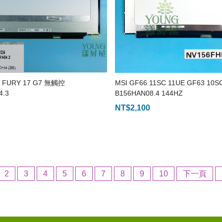
 FURY 17 G7 無觸控
MSI GF66 11SC 11UE GF63 10S
4.3
B156HAN08.4 144HZ
NT$
2,100
2
3
4
5
6
7
8
9
10
下一頁