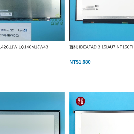
142C11W LQ140M1JW43
聯想 IDEAPAD 3 15IAU7 NT156F
NT$
1,680