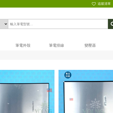
追蹤清單
筆電外殼
筆電排線
變壓器