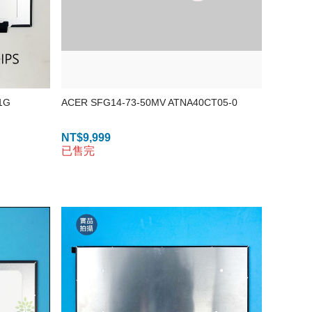
1G
ACER SFG14-73-50MV ATNA40CT05-0
NT$
9,999
已售完