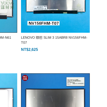
HM-N61
LENOVO 聯想 SLIM 3 15ABR8 NV156FHM-
T07
NT$
2,625