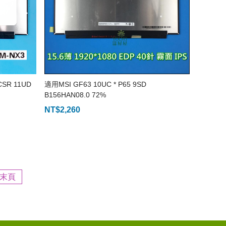
CSR 11UD
適用MSI GF63 10UC * P65 9SD
B156HAN08.0 72%
NT$
2,260
末頁