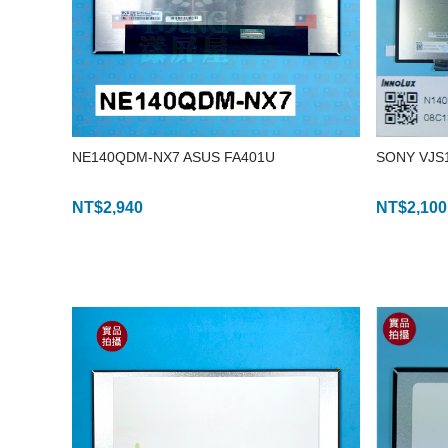
NE140QDM-NX7 ASUS FA401U
SONY VJS
NT$
2,940
NT$
2,100