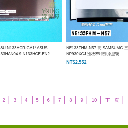
48U N133HCR-GA1* ASUS
NE133FHM-N57 亮 SAMSUMG 
133HAN04.9 N133HCE-EN2
NP930XCJ 邊板窄特殊原型號
NT$
2,552
2
3
4
5
6
7
8
9
10
下一頁