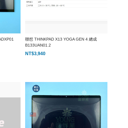
ADXP01
聯想 THINKPAD X13 YOGA GEN 4 總成
B133UAN01.2
NT$
3,940