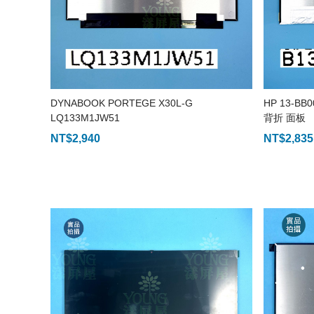
DYNABOOK PORTEGE X30L-G
HP 13-BB0
LQ133M1JW51
背折 面板
NT$
2,940
NT$
2,835