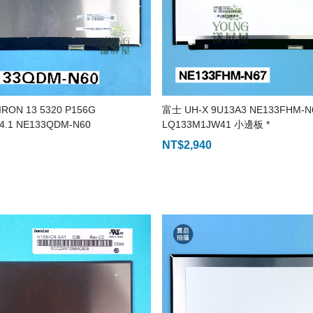
IRON 13 5320 P156G
富士 UH-X 9U13A3 NE133FHM-N
4.1 NE133QDM-N60
LQ133M1JW41 小邊板 *
NT$
2,940