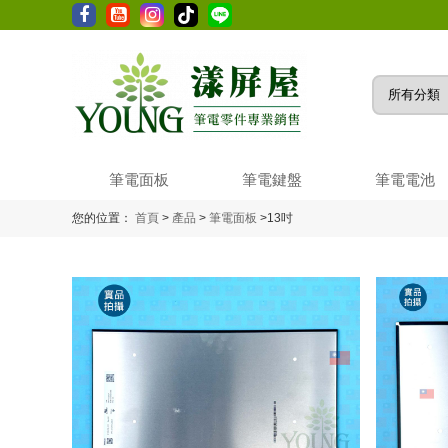
筆電面板
筆電鍵盤
筆電電池
您的位置：
首頁
>
產品
>
筆電面板
>
13吋