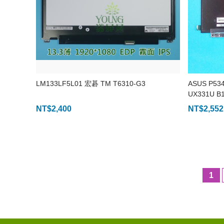
LM133LF5L01 宏碁 TM T6310-G3
ASUS P53
UX331U B
NT$
2,400
NT$
2,552
1