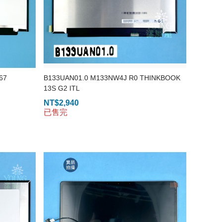
67
B133UAN01.0 M133NW4J R0 THINKBOOK
13S G2 ITL
NT$
2,940
已售完