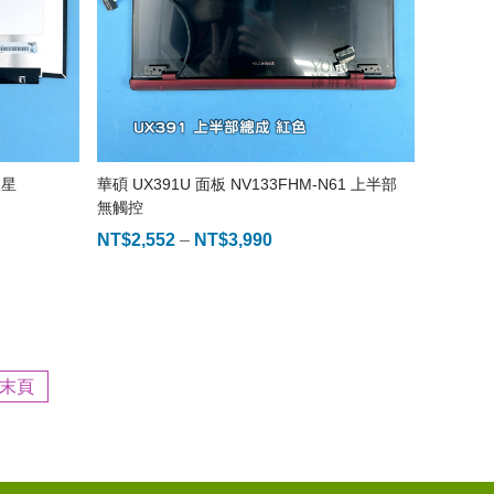
三星
華碩 UX391U 面板 NV133FHM-N61 上半部
無觸控
NT$
2,552
–
NT$
3,990
價
格
範
圍：
NT$2,552
到
NT$3,990
末頁