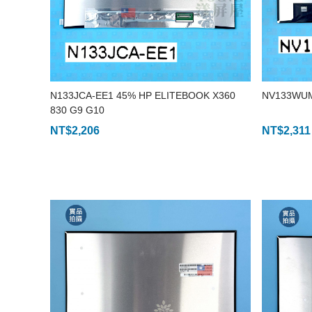
N133JCA-EE1 45% HP ELITEBOOK X360
NV133WU
830 G9 G10
NT$
2,206
NT$
2,311