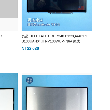
1G
良品 DELL LATITUDE 7340 B133QAA01.1
B133UAN04.H NV133WUM-N6A 總成
NT$
2,630