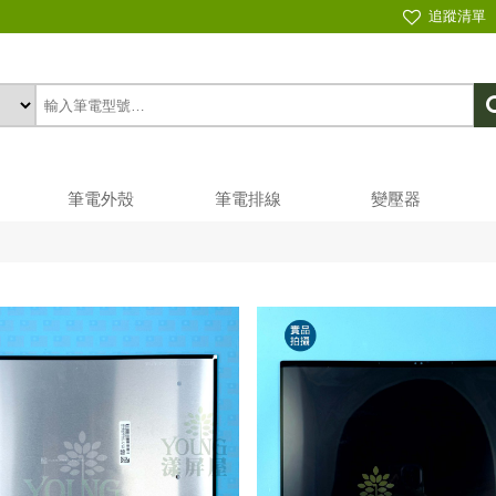
追蹤清單
筆電外殼
筆電排線
變壓器