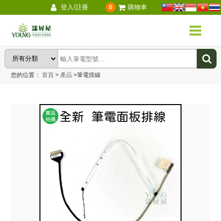
登入/註冊
購物車
0
您的位置：
首頁
>
產品
>
筆電排線