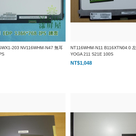
6WX1-203 NV116WHM-N47 無耳
NT116WHM-N11 B116XTN04.0
PS
YOGA 211 S21E 100S
NT$
1,048