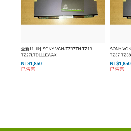
全新11.1吋 SONY VGN-TZ37TN TZ13
SONY VGN-
TZ27LTD111EWAX
TZ37 TZ
NT$
1,850
NT$
1,850
已售完
已售完