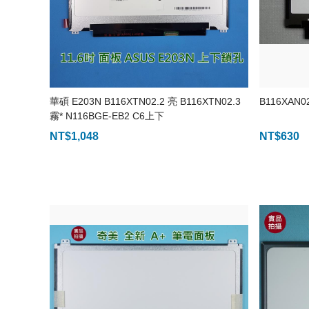
華碩 E203N B116XTN02.2 亮 B116XTN02.3
B116XAN02
霧* N116BGE-EB2 C6上下
NT$
1,048
NT$
630