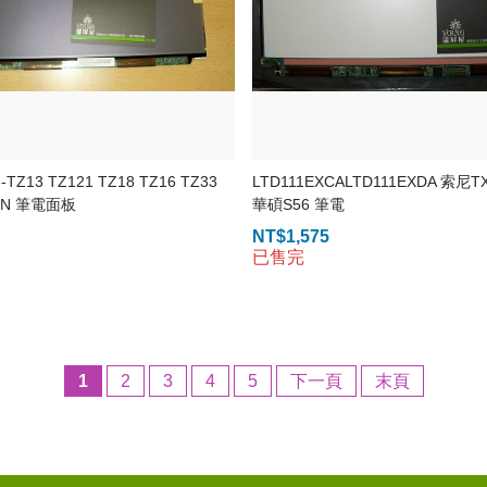
TZ13 TZ121 TZ18 TZ16 TZ33
LTD111EXCALTD111EXDA 索尼TX
38N 筆電面板
華碩S56 筆電
NT$
1,575
已售完
1
2
3
4
5
下一頁
末頁