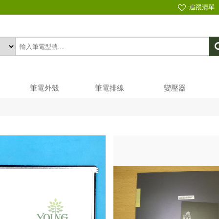
追蹤清單
筆電外殼
筆電排線
變壓器