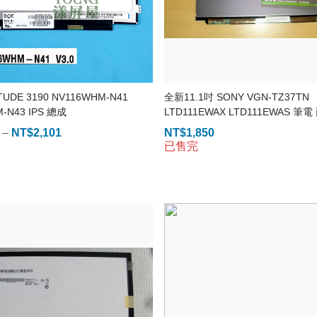
ITUDE 3190 NV116WHM-N41
全新11.1吋 SONY VGN-TZ37TN
-N43 IPS 總成
LTD111EWAX LTD111EWAS 筆電
–
NT$
2,101
價
NT$
1,850
已售完
格
範
圍：
NT$1,048
到
NT$2,101