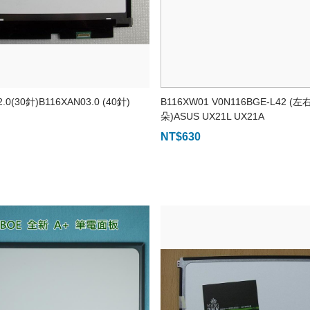
.0(30針)B116XAN03.0 (40針)
B116XW01 V0N116BGE-L42 (左
朵)ASUS UX21L UX21A
NT$
630