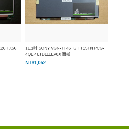
26 TX56
11.1吋 SONY VGN-TT46TG TT15TN PCG-
4QEP LTD111EV8X 面板
NT$
1,052