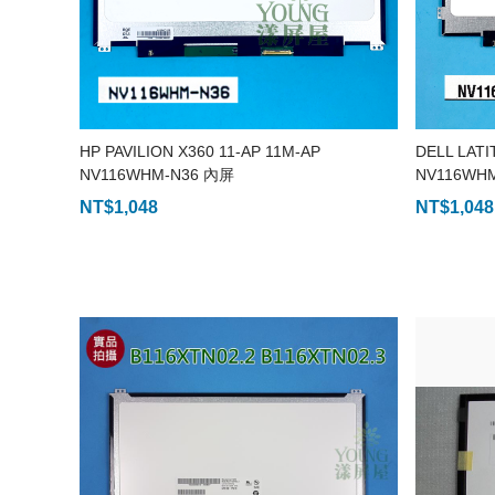
HP PAVILION X360 11-AP 11M-AP
DELL LAT
NV116WHM-N36 內屏
NV116WHM
NT$
1,048
NT$
1,048