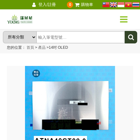
登入/註冊
購物車
0
您的位置：
首頁
>
產品
>
14吋 OLED