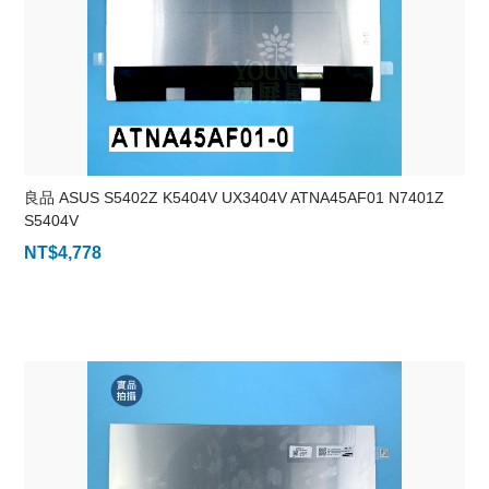
良品 ASUS S5402Z K5404V UX3404V ATNA45AF01 N7401Z
S5404V
NT$
4,778