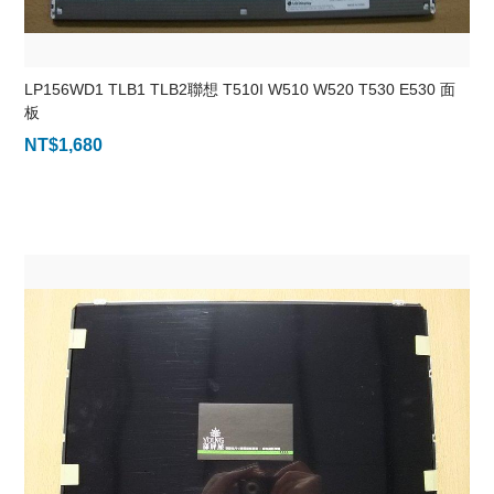
LP156WD1 TLB1 TLB2聯想 T510I W510 W520 T530 E530 面
板
NT$
1,680