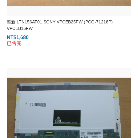
整新 LTN156AT01 SONY VPCEB25FW (PCG-71218P)
VPCEB15FW
NT$
1,680
已售完