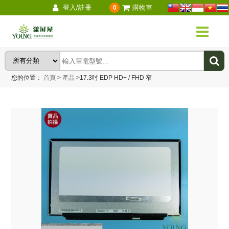
登入/註冊
購物車
0
您的位置：
首頁
>
產品
>
17.3吋 EDP HD+ / FHD 窄