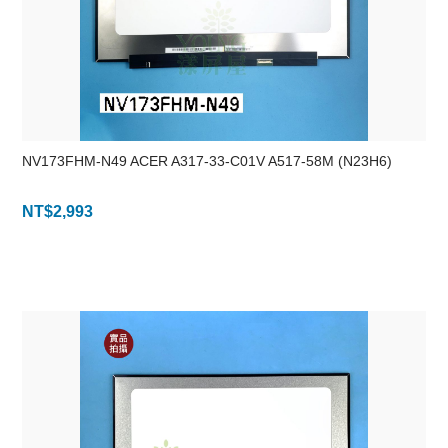
NV173FHM-N49 ACER A317-33-C01V A517-58M (N23H6)
NT$
2,993