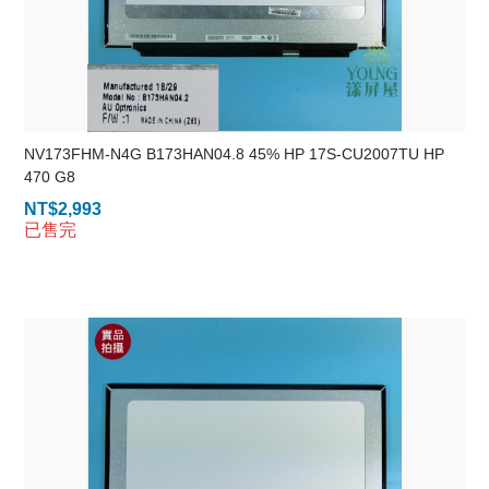
NV173FHM-N4G B173HAN04.8 45% HP 17S-CU2007TU HP
470 G8
NT$
2,993
已售完