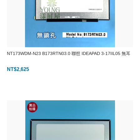
NT173WDM-N23 B173RTN03.0 聯想 IDEAPAD 3-17IIL05 無耳
NT$
2,625