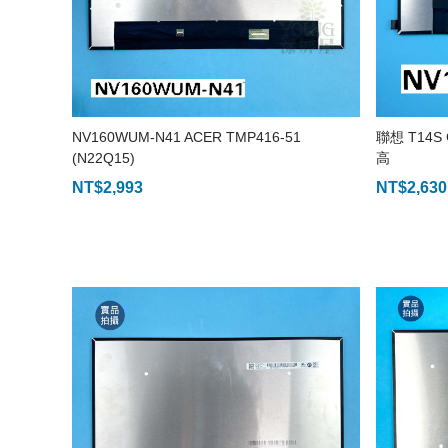
NV160WUM-N41 ACER TMP416-51
聯想 T14S
(N22Q15)
高
NT$
2,993
NT$
2,630