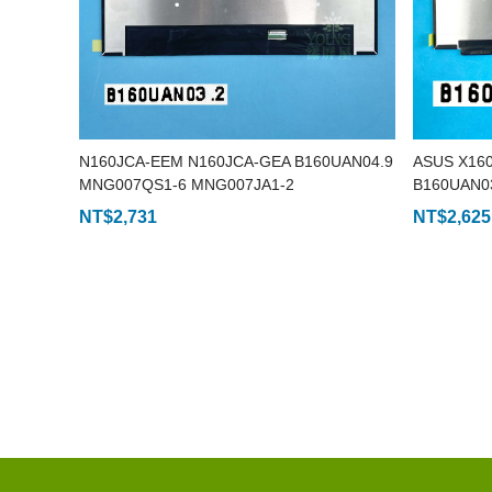
N160JCA-EEM N160JCA-GEA B160UAN04.9
ASUS X16
MNG007QS1-6 MNG007JA1-2
B160UAN0
B160UAN06.N NV160WUM-N4E
NT$
2,731
NT$
2,625