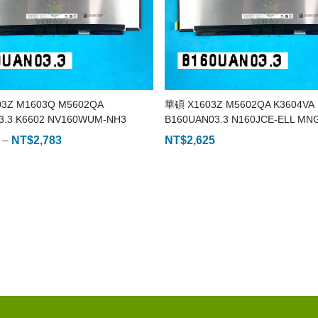
03Z M1603Q M5602QA
華碩 X1603Z M5602QA K3604VA
3.3 K6602 NV160WUM-NH3
B160UAN03.3 N160JCE-ELL MN
–
NT$
2,783
價
NT$
2,625
格
範
圍：
NT$2,625
到
NT$2,783