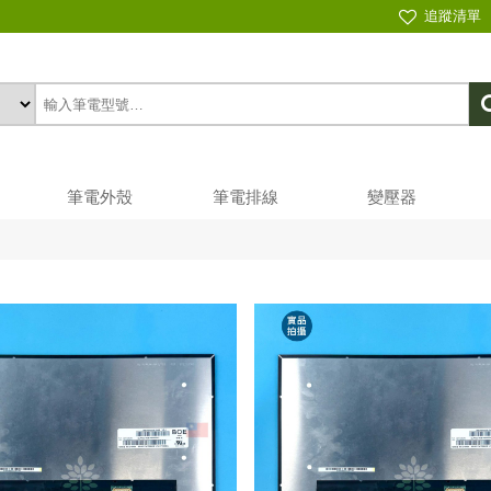
追蹤清單
筆電外殼
筆電排線
變壓器