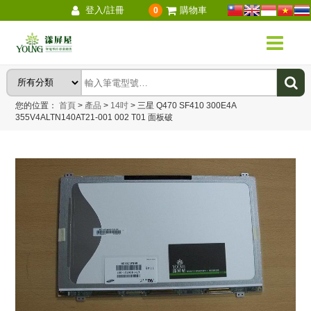
登入/註冊
購物車
0
您的位置：
首頁
>
產品
>
14吋
>
三星 Q470 SF410 300E4A
355V4ALTN140AT21-001 002 T01 面板破