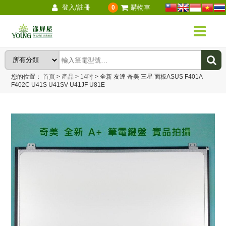
登入/註冊
購物車
0
您的位置：
首頁
>
產品
>
14吋
>
全新 友達 奇美 三星 面板ASUS F401A
F402C U41S U41SV U41JF U81E