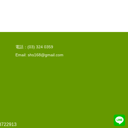
電話：(03) 324 0359
Email: shs168@gmail.com
22913