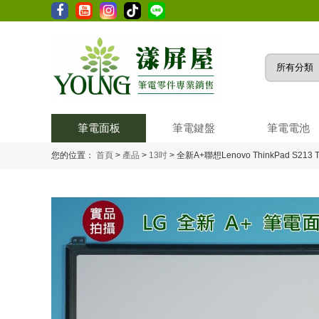
筆電面板
筆電鍵盤
筆電電池
您的位置：
首頁
>
產品
>
13吋
>
全新A+聯想Lenovo ThinkPad S213 