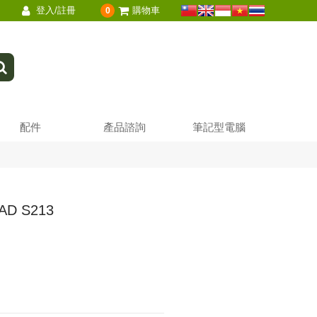
登入/註冊
購物車
0
配件
產品諮詢
筆記型電腦
D S213