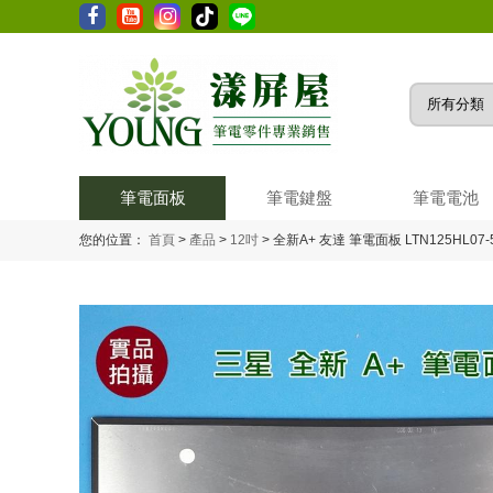
筆電面板
筆電鍵盤
筆電電池
您的位置：
首頁
>
產品
>
12吋
>
全新A+ 友達 筆電面板 LTN125HL07-50