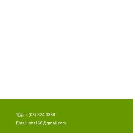
電話：(03) 324 0359
Email: shs168@gmail.com