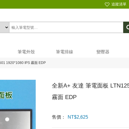
追蹤清單
筆電外殼
筆電排線
變壓器
1 1920*1080 IPS 霧面 EDP
全新A+ 友達 筆電面板 LTN125HL0
霧面 EDP
售價：
NT$
2,625