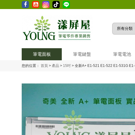
筆電面板
筆電鍵盤
筆電電池
您的位置：
首頁
>
產品
>
15吋
>
全新A+ E1-521 E1-522 E1-531G E