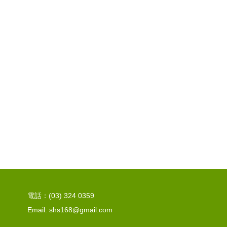
電話：(03) 324 0359
Email: shs168@gmail.com