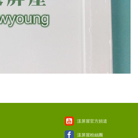
漾屏屋官方頻道
漾屏屋粉絲團