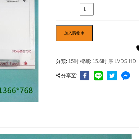
數量
加入購物車
分類:
15吋
標籤:
15.6吋 厚 LVDS HD
分享至: