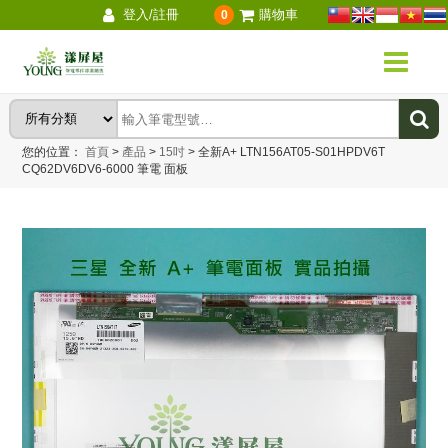
登入/註冊
購物車
0
您的位置：
首頁
>
產品
>
15吋
>
全新A+ LTN156AT05-S01HPDV6T
CQ62DV6DV6-6000 筆電 面板