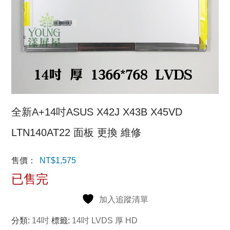
全新A+14吋ASUS X42J X43B X45VD
LTN140AT22 面板 更換 維修
售價：
NT$
1,575
已售完
加入追蹤清單
分類:
14吋
標籤:
14吋 LVDS 厚 HD