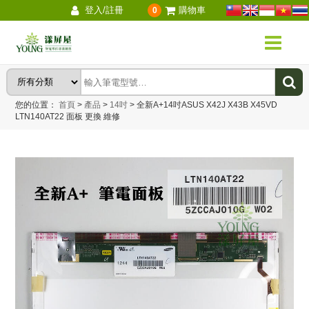
登入/註冊
購物車
0
您的位置：
首頁
>
產品
>
14吋
>
全新A+14吋ASUS X42J X43B X45VD
LTN140AT22 面板 更換 維修