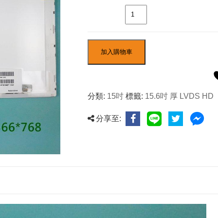
數量
加入購物車
分類:
15吋
標籤:
15.6吋 厚 LVDS HD
分享至: