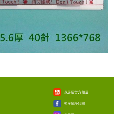
漾屏屋官方頻道
漾屏屋粉絲團
項