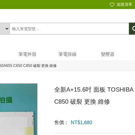
追蹤清單
筆電外殼
筆電排線
變壓器
60A655 C650 C850 破裂 更換 維修
全新A+15.6吋 面板 TOSHIBA 
C850 破裂 更換 維修
售價：
NT$
1,680