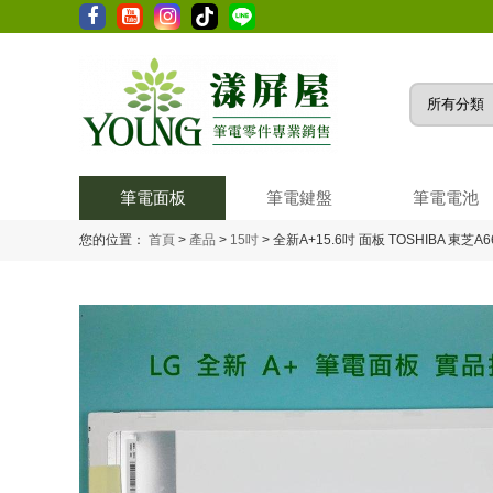
筆電面板
筆電鍵盤
筆電電池
您的位置：
首頁
>
產品
>
15吋
>
全新A+15.6吋 面板 TOSHIBA 東芝A6