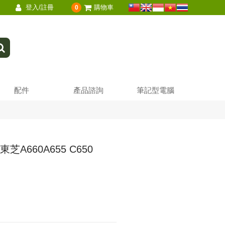
登入/註冊
購物車
0
配件
產品諮詢
筆記型電腦
東芝A660A655 C650