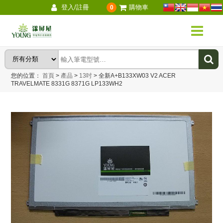
登入/註冊
購物車
0
您的位置：
首頁
>
產品
>
13吋
>
全新A+B133XW03 V2 ACER
TRAVELMATE 8331G 8371G LP133WH2