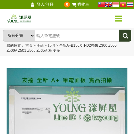
登入/註冊
購物車
0
您的位置：
首頁
>
產品
>
15吋
>
全新A+B156XTN02聯想 Z360 Z500
Z500A Z501 Z505 Z565面板 更換