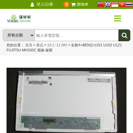
登入/註冊
購物車
0
您的位置：
首頁
>
產品
>
10.1~11.6吋
>
全新A+BENQ U101 U102 U121
FUJITSU MH330C 面板 破裂