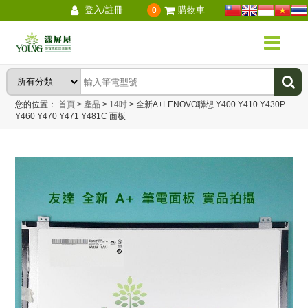
登入/註冊
購物車
0
您的位置：
首頁
>
產品
>
14吋
>
全新A+LENOVO聯想 Y400 Y410 Y430P
Y460 Y470 Y471 Y481C 面板