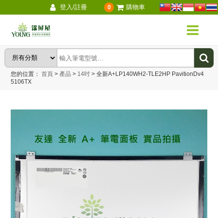
登入/註冊
購物車
0
您的位置：
首頁
>
產品
>
14吋
>
全新A+LP140WH2-TLE2HP PavitionDv4
5106TX