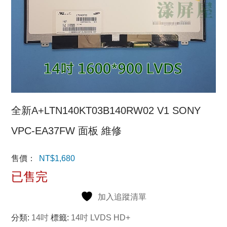
全新A+LTN140KT03B140RW02 V1 SONY
VPC-EA37FW 面板 維修
售價：
NT$
1,680
已售完
加入追蹤清單
分類:
14吋
標籤:
14吋 LVDS HD+