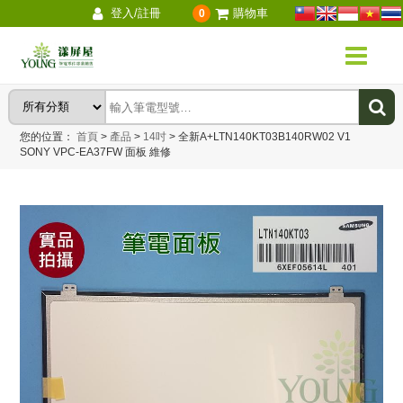
登入/註冊
購物車
0
您的位置：
首頁
>
產品
>
14吋
>
全新A+LTN140KT03B140RW02 V1
SONY VPC-EA37FW 面板 維修