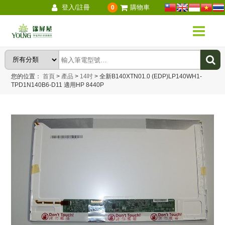
登入/註冊
購物車
0
您的位置：
首頁
>
產品
>
14吋
>
全新B140XTN01.0 (EDP)LP140WH1-
TPD1N140B6-D11 適用HP 8440P