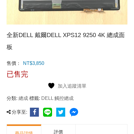
全新DELL 戴爾DELL XPS12 9250 4K 總成面
板
售價：
NT$
3,850
已售完
加入追蹤清單
分類:
總成
標籤:
DELL 觸控總成
分享至:
評價
商品詳情