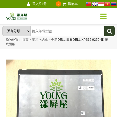
登入/註冊
購物車
0
您的位置：
首頁
>
產品
>
總成
>
全新DELL 戴爾DELL XPS12 9250 4K 總
成面板