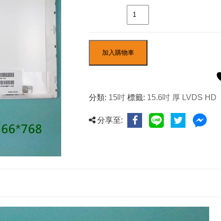
數量
加入購物車
分類:
15吋
標籤:
15.6吋 厚 LVDS HD
分享至: