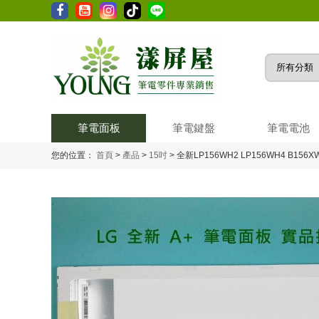
筆電面板
筆電鍵盤
筆電電池
您的位置：
首頁
>
產品
>
15吋
>
全新LP156WH2 LP156WH4 B156X