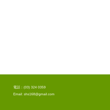
電話：(03) 324 0359
Email: shs168@gmail.com