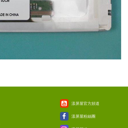
漾屏屋官方頻道
漾屏屋粉絲團
項