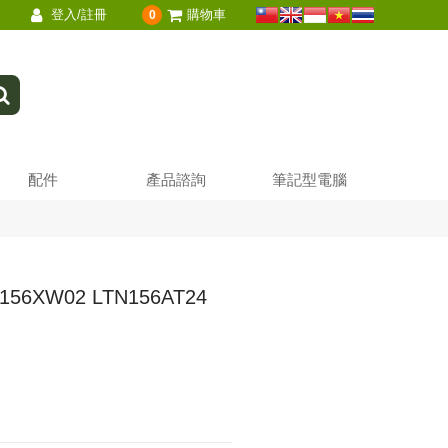
登入/註冊
購物車
0
配件
產品諮詢
筆記型電腦
56XW02 LTN156AT24