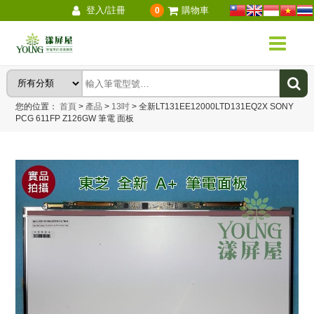
登入/註冊
購物車
0
您的位置：
首頁
>
產品
>
13吋
>
全新LT131EE12000LTD131EQ2X SONY
PCG 611FP Z126GW 筆電 面板