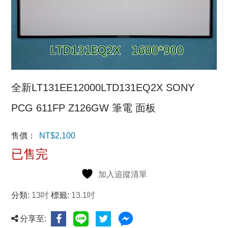
全新LT131EE12000LTD131EQ2X SONY
PCG 611FP Z126GW 筆電 面板
售價：
NT$
2,100
已售完
加入追蹤清單
分類:
13吋
標籤:
13.1吋
分享至: