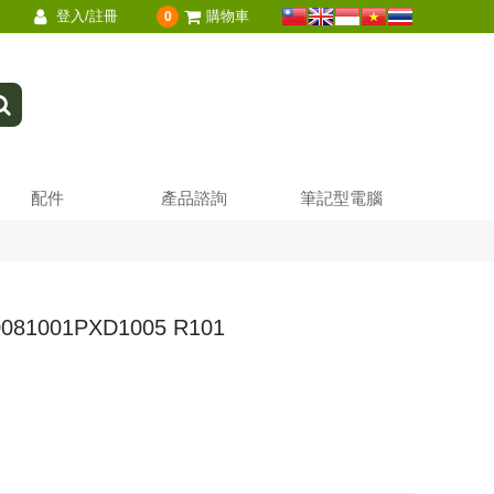
登入/註冊
購物車
0
配件
產品諮詢
筆記型電腦
081001PXD1005 R101