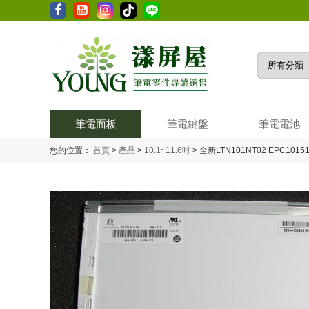
筆電面板
筆電鍵盤
筆電電池
您的位置：
首頁
>
產品
>
10.1~11.6吋
>
全新LTN101NT02 EPC10151