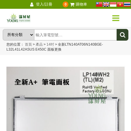
登入/註冊
購物車
0
您的位置：
首頁
>
產品
>
14吋
>
全新LTN140AT06N140BGE-
L32L41L42ASUS E450C 面板更換