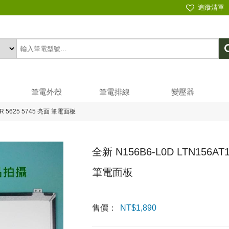
追蹤清單
筆電外殼
筆電排線
變壓器
ER 5625 5745 亮面 筆電面板
全新 N156B6-L0D LTN156AT1
筆電面板
售價：
NT$
1,890