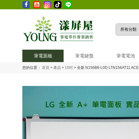
筆電面板
筆電鍵盤
筆電電池
您的位置：
首頁
>
產品
>
15吋
>
全新 N156B6-L0D LTN156AT11 AC