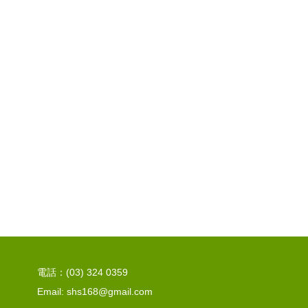
電話：(03) 324 0359
Email: shs168@gmail.com