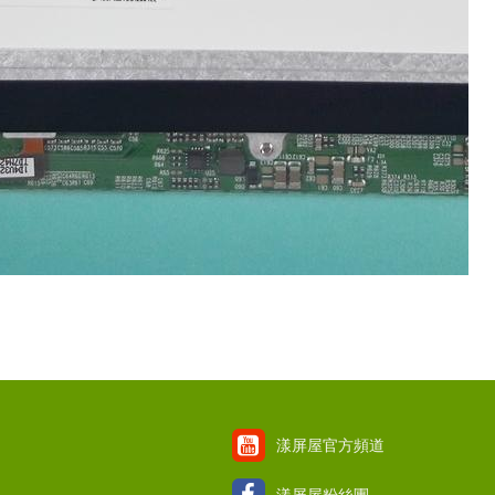
漾屏屋官方頻道
漾屏屋粉絲團