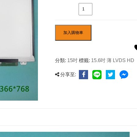
數量
加入購物車
分類:
15吋
標籤:
15.6吋 薄 LVDS HD
分享至: