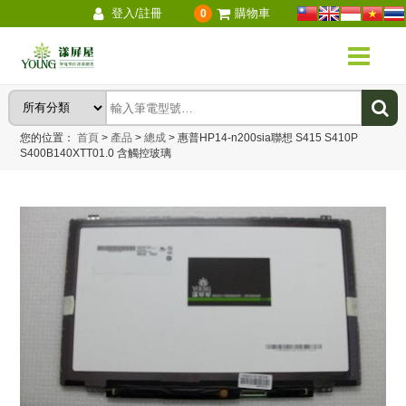
登入/註冊
購物車
0
您的位置：
首頁
>
產品
>
總成
>
惠普HP14-n200sia聯想 S415 S410P
S400B140XTT01.0 含觸控玻璃