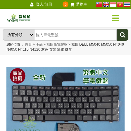
登入/註冊
購物車
0
您的位置：
首頁
>
產品
>
戴爾筆電鍵盤
>
戴爾 DELL M5040 M5050 N4040
N4050 N4110 N4120 灰色 背光 筆電 鍵盤