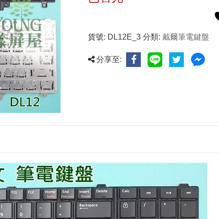
貨號:
DL12E_3
分類:
戴爾筆電鍵盤
分享至: