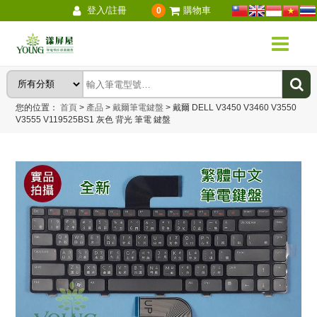
登入/註冊
購物車
0
您的位置：
首頁
>
產品
>
戴爾筆電鍵盤
>
戴爾 DELL V3450 V3460 V3550
V3555 V119525BS1 灰色 背光 筆電 鍵盤