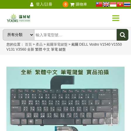
登入/註冊
購物車
0
您的位置：
首頁
>
產品
>
戴爾筆電鍵盤
>
戴爾 DELL Vostro V1540 V1550
V131 V3560 全新 繁體 中文 筆電 鍵盤