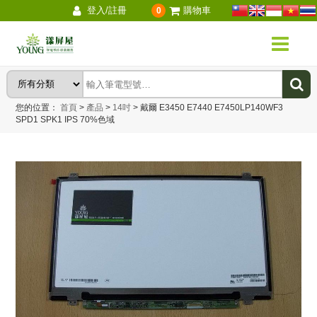
登入/註冊
購物車
0
您的位置：
首頁
>
產品
>
14吋
>
戴爾 E3450 E7440 E7450LP140WF3
SPD1 SPK1 IPS 70%色域