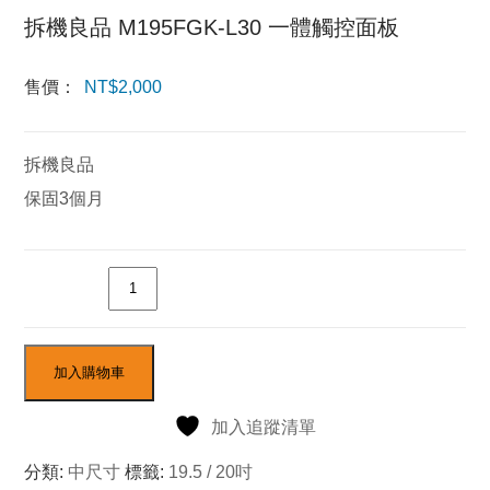
拆機良品 M195FGK-L30 一體觸控面板
售價：
NT$
2,000
拆機良品
保固3個月
數量
加入購物車
加入追蹤清單
分類:
中尺寸
標籤:
19.5 / 20吋