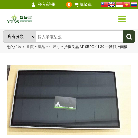
登入/註冊
購物車
0
您的位置：
首頁
>
產品
>
中尺寸
>
拆機良品 M195FGK-L30 一體觸控面板