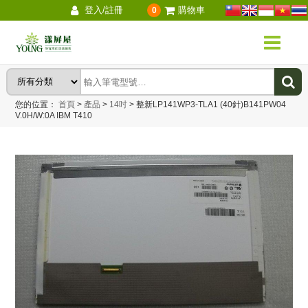
登入/註冊
購物車
0
您的位置：
首頁
>
產品
>
14吋
>
整新LP141WP3-TLA1 (40針)B141PW04
V.0H/W:0A IBM T410