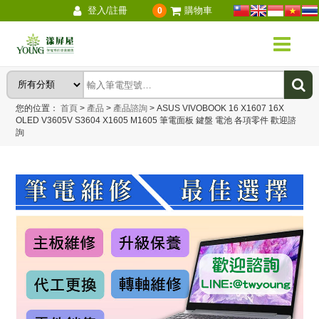
登入/註冊
購物車
0
您的位置：
首頁
>
產品
>
產品諮詢
>
ASUS VIVOBOOK 16 X1607 16X
OLED V3605V S3604 X1605 M1605 筆電面板 鍵盤 電池 各項零件 歡迎諮
詢