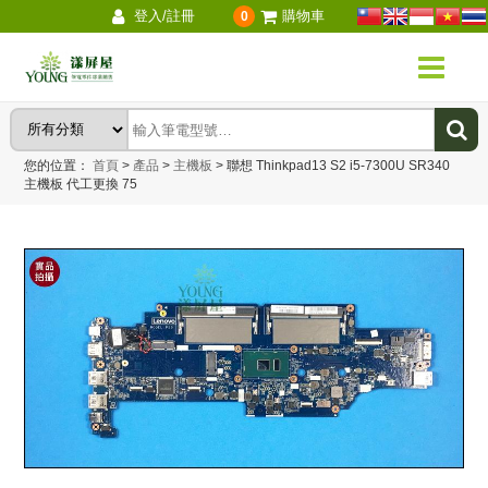
登入/註冊
購物車
0
您的位置：
首頁
>
產品
>
主機板
>
聯想 Thinkpad13 S2 i5-7300U SR340
主機板 代工更換 75