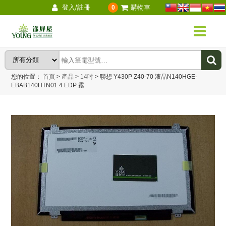
登入/註冊
購物車
0
您的位置：
首頁
>
產品
>
14吋
>
聯想 Y430P Z40-70 液晶N140HGE-
EBAB140HTN01.4 EDP 霧