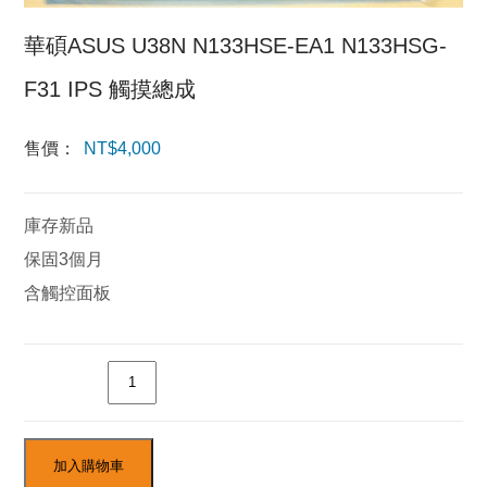
華碩ASUS U38N N133HSE-EA1 N133HSG-
F31 IPS 觸摸總成
售價：
NT$
4,000
庫存新品
保固3個月
含觸控面板
數量
加入購物車