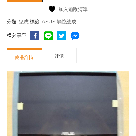
加入追蹤清單
分類:
總成
標籤:
ASUS 觸控總成
分享至:
評價
商品詳情