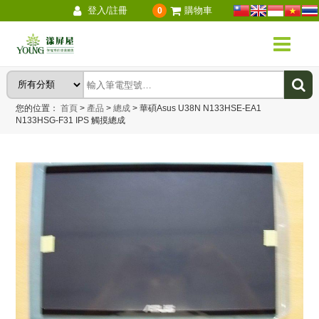
登入/註冊
購物車
0
您的位置：
首頁
>
產品
>
總成
>
華碩Asus U38N N133HSE-EA1
N133HSG-F31 IPS 觸摸總成