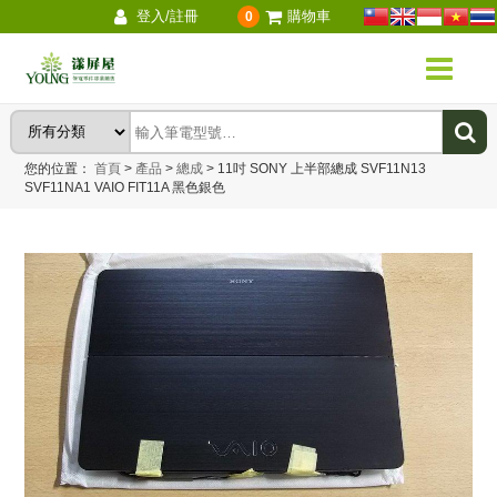
登入/註冊
購物車
0
您的位置：
首頁
>
產品
>
總成
>
11吋 SONY 上半部總成 SVF11N13
SVF11NA1 VAIO FIT11A 黑色銀色