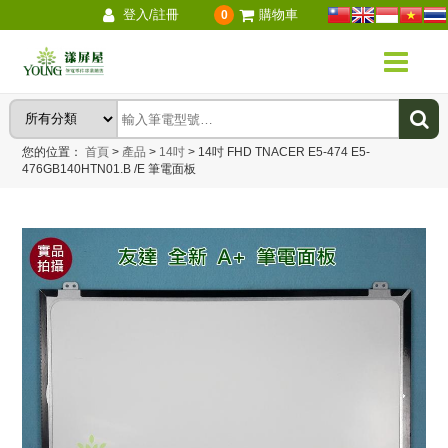
登入/註冊
購物車
0
您的位置：
首頁
>
產品
>
14吋
>
14吋 FHD TNACER E5-474 E5-
476GB140HTN01.B /E 筆電面板