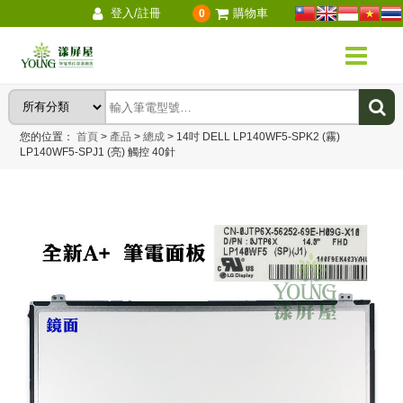
登入/註冊
購物車
0
您的位置：
首頁
>
產品
>
總成
>
14吋 DELL LP140WF5-SPK2 (霧)
LP140WF5-SPJ1 (亮) 觸控 40針