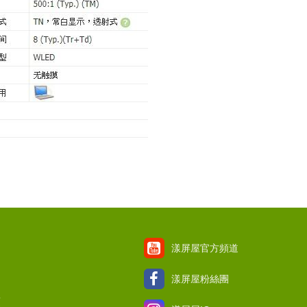
漾屏屋官方頻道
漾屏屋粉絲團
項