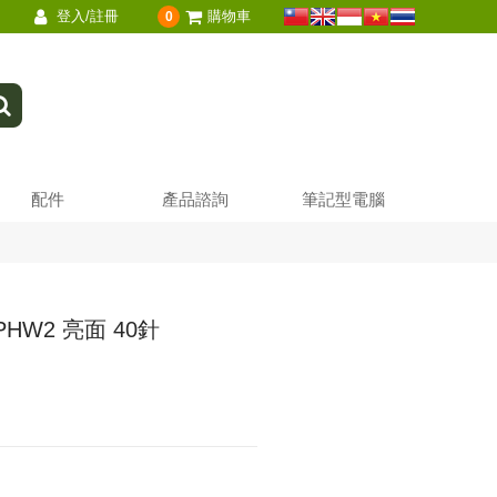
登入/註冊
購物車
0
配件
產品諮詢
筆記型電腦
0PHW2 亮面 40針