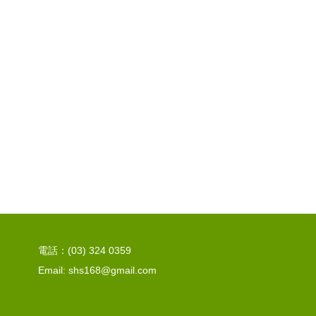
電話：(03) 324 0359
Email: shs168@gmail.com