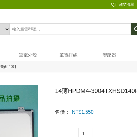
追蹤清單
筆電外殼
筆電排線
變壓器
 亮面 40針
14薄HPDM4-3004TXHSD14
售價：
NT$
1,550
數量