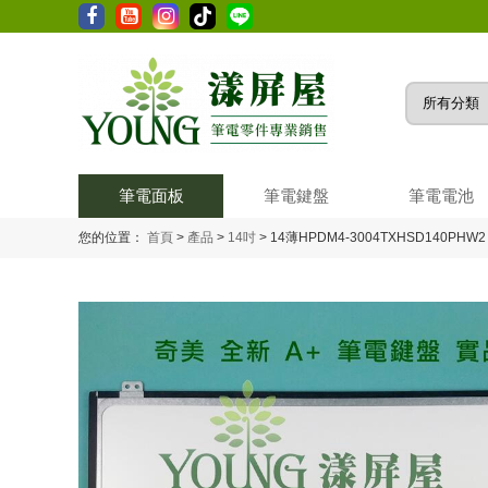
筆電面板
筆電鍵盤
筆電電池
您的位置：
首頁
>
產品
>
14吋
>
14薄HPDM4-3004TXHSD140PHW2