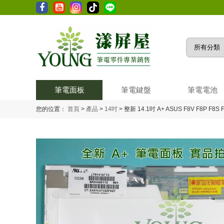
筆電面板
筆電鍵盤
筆電電池
您的位置：
首頁
>
產品
>
14吋
>
整新 14.1吋 A+ ASUS F8V F8P F8