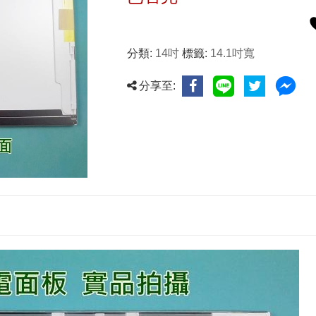
分類:
14吋
標籤:
14.1吋寬
分享至: