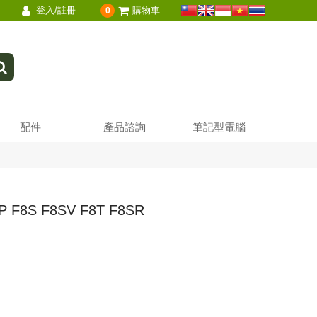
登入/註冊
購物車
0
配件
產品諮詢
筆記型電腦
P F8S F8SV F8T F8SR
換