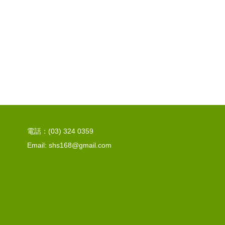
電話：(03) 324 0359
Email: shs168@gmail.com