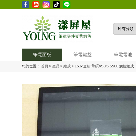
筆電面板
筆電鍵盤
筆電電池
您的位置：
首頁
>
產品
>
總成
>
15.6”全新 華碩ASUS S500 觸控總成