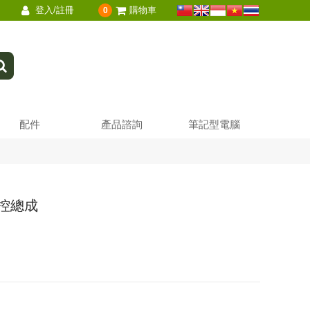
登入/註冊
購物車
0
配件
產品諮詢
筆記型電腦
 觸控總成