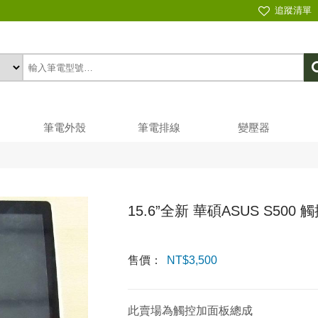
追蹤清單
筆電外殼
筆電排線
變壓器
15.6”全新 華碩ASUS S500
售價：
NT$
3,500
此賣場為觸控加面板總成