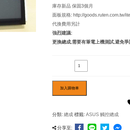
庫存新品 保固3個月
面板規格: http://goods.ruten.com.tw/
代換費用另計
強烈建議:
更換總成,需要有筆電上機測試,避免爭
數量
加入購物車
分類:
總成
標籤:
ASUS 觸控總成
分享至: